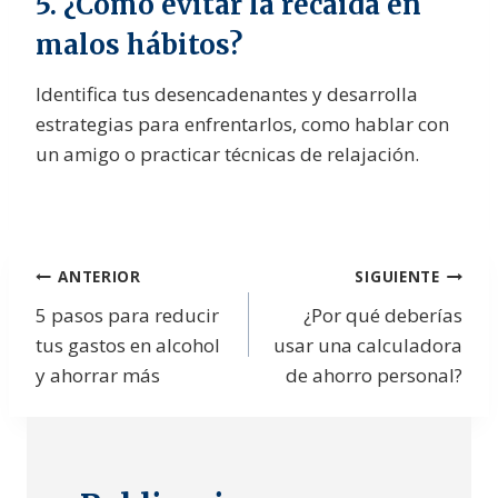
5. ¿Cómo evitar la recaída en
malos hábitos?
Identifica tus desencadenantes y desarrolla
estrategias para enfrentarlos, como hablar con
un amigo o practicar técnicas de relajación.
Navegación
ANTERIOR
SIGUIENTE
5 pasos para reducir
¿Por qué deberías
de
tus gastos en alcohol
usar una calculadora
entradas
y ahorrar más
de ahorro personal?