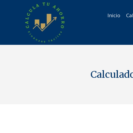
Saltar
al
Inicio
Ca
contenido
Calculado